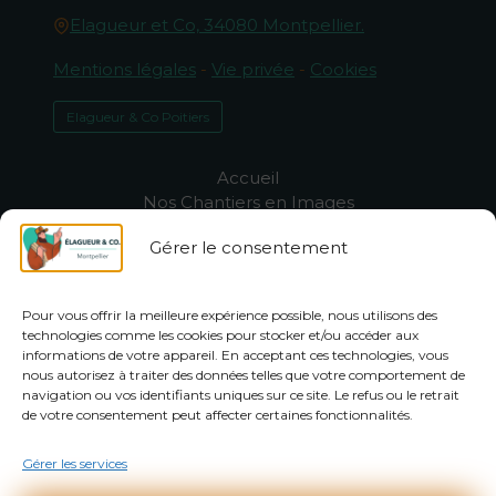
Elagueur et Co, 34080 Montpellier.
Mentions légales
-
Vie privée
-
Cookies
Elagueur & Co Poitiers
Accueil
Nos Chantiers en Images
Qui sommes-nous ?
Gérer le consentement
-50% sur l’entretien du jardin à
Montpellier
Assistance & FAQ
Pour vous offrir la meilleure expérience possible, nous utilisons des
Élagage Montpellier
technologies comme les cookies pour stocker et/ou accéder aux
Entretien jardin Montpellier
informations de votre appareil. En acceptant ces technologies, vous
Abattage arbres Montpellier
nous autorisez à traiter des données telles que votre comportement de
navigation ou vos identifiants uniques sur ce site. Le refus ou le retrait
de votre consentement peut affecter certaines fonctionnalités.
Devis gratuit !
Gérer les services