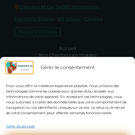
Elagueur et Co, 34080 Montpellier.
Mentions légales
-
Vie privée
-
Cookies
Elagueur & Co Poitiers
Accueil
Nos Chantiers en Images
Qui sommes-nous ?
Gérer le consentement
-50% sur l’entretien du jardin à
Montpellier
Assistance & FAQ
Pour vous offrir la meilleure expérience possible, nous utilisons des
Élagage Montpellier
technologies comme les cookies pour stocker et/ou accéder aux
Entretien jardin Montpellier
informations de votre appareil. En acceptant ces technologies, vous
Abattage arbres Montpellier
nous autorisez à traiter des données telles que votre comportement de
navigation ou vos identifiants uniques sur ce site. Le refus ou le retrait
de votre consentement peut affecter certaines fonctionnalités.
Devis gratuit !
Gérer les services