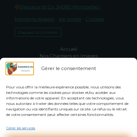
Elagueur et Co, 34080 Montpellier.
Mentions légales
-
Vie privée
-
Cookies
Elagueur & Co Poitiers
Accueil
Nos Chantiers en Images
Qui sommes-nous ?
Gérer le consentement
-50% sur l’entretien du jardin à
Montpellier
Assistance & FAQ
Pour vous offrir la meilleure expérience possible, nous utilisons des
Élagage Montpellier
technologies comme les cookies pour stocker et/ou accéder aux
Entretien jardin Montpellier
informations de votre appareil. En acceptant ces technologies, vous
Abattage arbres Montpellier
nous autorisez à traiter des données telles que votre comportement de
navigation ou vos identifiants uniques sur ce site. Le refus ou le retrait
de votre consentement peut affecter certaines fonctionnalités.
Devis gratuit !
Gérer les services